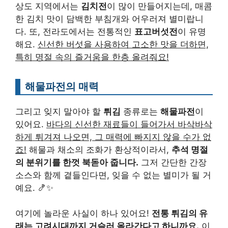
상도 지역에서는
김치전
이 많이 만들어지는데, 매콤
한 김치 맛이 담백한 부침개와 어우러져 별미랍니
다. 또, 전라도에서는 전통적인
표고버섯전
이 유명
해요.
신선한 버섯을 사용하여 고소한 맛을 더하면,
특히 명절 속의 즐거움을 한층 올려줘요!
해물파전의 매력
그리고 잊지 말아야 할
튀김
종류로는
해물파전
이
있어요.
바다의 신선한 재료들이 들어가서 바삭바삭
하게 튀겨져 나오면, 그 매력에 빠지지 않을 수가 없
죠!
해물과 채소의 조화가 환상적이라서,
추석 명절
의 분위기를 한껏 북돋아 줍니다.
그저 간단한 간장
소스와 함께 곁들인다면, 잊을 수 없는 별미가 될 거
예요. 🍤✨
여기에 놀라운 사실이 하나 있어요!
전통 튀김의 유
래는 고려시대까지 거슬러 올라간다고 하니까요.
이