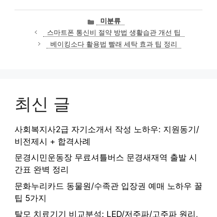
카
미분류
테
스마트폰 통신비 절약 방법 생활습관 개선 팁
고
베이킹소다 활용법 빨래 세탁 효과 팁 정리
리
최신 글
사회복지사2급 자기소개서 작성 노하우: 지원동기/
비전제시 + 합격사례
문경시민운동장 무료셔틀버스 문경새재역 출발 시
간표 완벽 정리
문화누리카드 동물원/수족관 입장권 예매 노하우 꿀
팁 5가지
탈모 치료기기 비교분석: LED/저주파/고주파 원리,