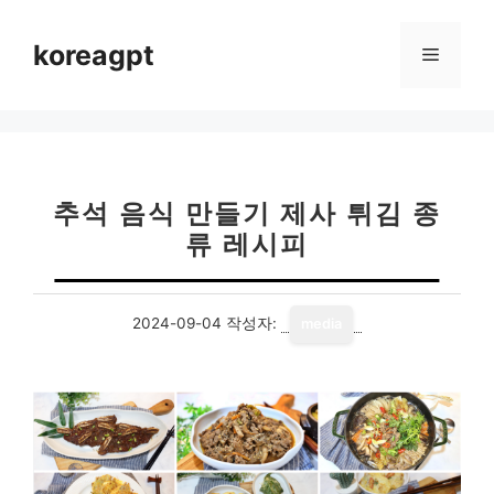
컨
텐
koreagpt
메
츠
로
뉴
건
너
뛰
기
추석 음식 만들기 제사 튀김 종
류 레시피
2024-09-04
작성자:
media