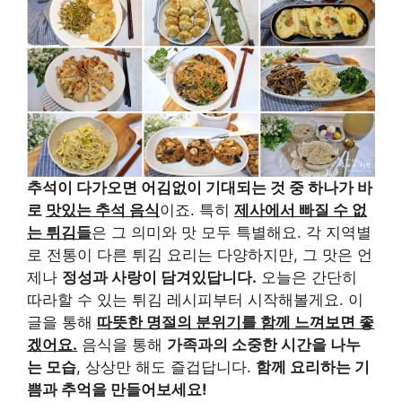
추석이 다가오면 어김없이 기대되는 것 중 하나가 바
로
맛있는 추석 음식
이죠. 특히
제사에서 빠질 수 없
는 튀김들
은 그 의미와 맛 모두 특별해요. 각 지역별
로 전통이 다른 튀김 요리는 다양하지만, 그 맛은 언
제나
정성과 사랑이 담겨있답니다.
오늘은 간단히
따라할 수 있는 튀김 레시피부터 시작해볼게요. 이
글을 통해
따뜻한 명절의 분위기를 함께 느껴보면 좋
겠어요.
음식을 통해
가족과의 소중한 시간을 나누
는 모습
, 상상만 해도 즐겁답니다.
함께 요리하는 기
쁨과 추억을 만들어보세요!