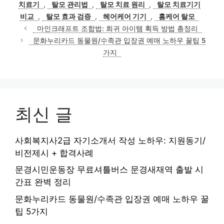
그
치료기
,
탈모 관리법
,
탈모 치료 원리
,
탈모 치료기기
리
비교
,
탈모 효과 검증
,
헤어케어 기기
,
홈케어 탈모
마인크래프트 조합법: 희귀 아이템 획득 방법 총정리
문화누리카드 동물원/수족관 입장권 예매 노하우 꿀팁 5
가지
최신 글
사회복지사2급 자기소개서 작성 노하우: 지원동기/
비전제시 + 합격사례
문경시민운동장 무료셔틀버스 문경새재역 출발 시
간표 완벽 정리
문화누리카드 동물원/수족관 입장권 예매 노하우 꿀
팁 5가지