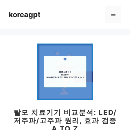
컨
텐
koreagpt
메
츠
로
뉴
건
너
뛰
기
탈모 치료기기 비교분석: LED/
저주파/고주파 원리, 효과 검증
A TO Z