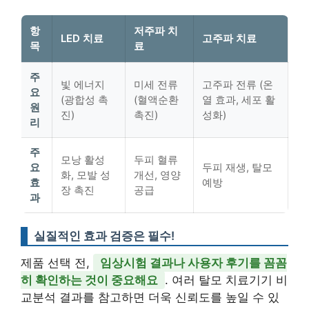
항
저주파 치
LED 치료
고주파 치료
목
료
주
빛 에너지
미세 전류
고주파 전류 (온
요
(광합성 촉
(혈액순환
열 효과, 세포 활
원
진)
촉진)
성화)
리
주
모낭 활성
두피 혈류
요
두피 재생, 탈모
화, 모발 성
개선, 영양
효
예방
장 촉진
공급
과
실질적인 효과 검증은 필수!
제품 선택 전,
임상시험 결과나 사용자 후기를 꼼꼼
히 확인하는 것이 중요해요
. 여러 탈모 치료기기 비
교분석 결과를 참고하면 더욱 신뢰도를 높일 수 있