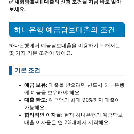
✅
새희망홀씨Ⅱ 대출의 신청 조건을 지금 바로 알아
보세요.
하나은행 예금담보대출의 조건
하나은행에서 예금담보대출을 이용하기 위해서는
몇 가지 기본 조건이 있어요.
기본 조건
예금 보유
: 대출을 받으려면 반드시 하나은행
에 예금을 보유해야 해요.
대출 한도
: 예금액의 최대 90%까지 대출이
가능해요.
합리적인 이자율
: 현재 하나은행의 예금담보
대출 이자율은 연 2%대에서 시작해요.