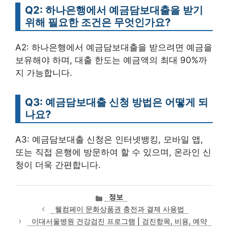
Q2: 하나은행에서 예금담보대출을 받기
위해 필요한 조건은 무엇인가요?
A2: 하나은행에서 예금담보대출을 받으려면 예금을
보유해야 하며, 대출 한도는 예금액의 최대 90%까
지 가능합니다.
Q3: 예금담보대출 신청 방법은 어떻게 되
나요?
A3: 예금담보대출 신청은 인터넷뱅킹, 모바일 앱,
또는 직접 은행에 방문하여 할 수 있으며, 온라인 신
청이 더욱 간편합니다.
카
정보
테
웰컴페이 문화상품권 충전과 결제 사용법
고
이대서울병원 건강검진 프로그램 | 검진항목, 비용, 예약
리