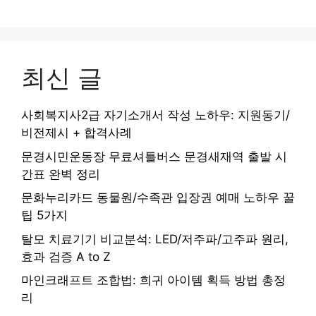
최신 글
사회복지사2급 자기소개서 작성 노하우: 지원동기/
비전제시 + 합격사례
문경시민운동장 무료셔틀버스 문경새재역 출발 시
간표 완벽 정리
문화누리카드 동물원/수족관 입장권 예매 노하우 꿀
팁 5가지
탈모 치료기기 비교분석: LED/저주파/고주파 원리,
효과 검증 A to Z
마인크래프트 조합법: 희귀 아이템 획득 방법 총정
리