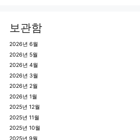
보관함
2026년 6월
2026년 5월
2026년 4월
2026년 3월
2026년 2월
2026년 1월
2025년 12월
2025년 11월
2025년 10월
2025년 9월