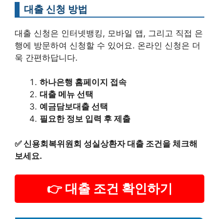
대출 신청 방법
대출 신청은 인터넷뱅킹, 모바일 앱, 그리고 직접 은
행에 방문하여 신청할 수 있어요. 온라인 신청은 더
욱 간편하답니다.
하나은행 홈페이지 접속
대출 메뉴 선택
예금담보대출 선택
필요한 정보 입력 후 제출
✅
신용회복위원회 성실상환자 대출 조건을 체크해
보세요.
👉 대출 조건 확인하기