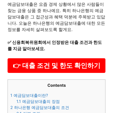
예금담보대출은 요즘 경제 상황에서 많은 사람들이
찾는 금융 상품 중 하나예요. 특히 하나은행의 예금
담보대출은 그 접근성과 혜택 덕분에 주목받고 있답
니다. 오늘은 하나은행의 예금담보대출에 대한 모든
정보를 자세히 살펴보도록 할게요.
✅
신용회복위원회에서 인정받은 대출 조건과 한도
를 지금 알아보세요.
👉 대출 조건 및 한도 확인하기
Contents
1
예금담보대출이란?
1.1
예금담보대출의 장점
2
하나은행 예금담보대출의 조건