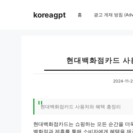
컨
텐
koreagpt
홈
광고 게재 방침 (Adver
츠
로
건
너
뛰
기
현대백화점카드 사
2024-11-
현대백화점카드 사용처와 혜택 총정리
현대백화점카드는 쇼핑하는 모든 순간을 더욱
백화점과 제휴를 통해 소비자에게 혜택을 제