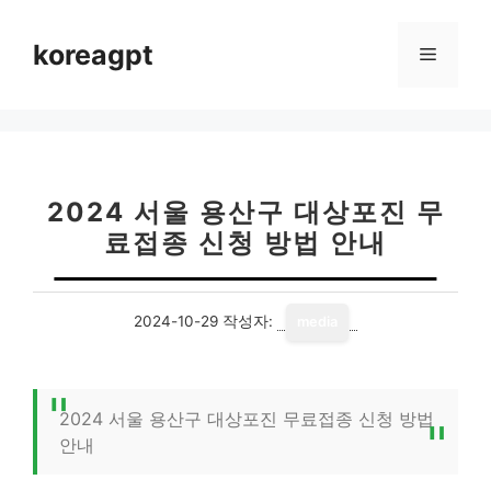
컨
텐
koreagpt
메
츠
로
뉴
건
너
뛰
기
2024 서울 용산구 대상포진 무
료접종 신청 방법 안내
2024-10-29
작성자:
media
2024 서울 용산구 대상포진 무료접종 신청 방법
안내