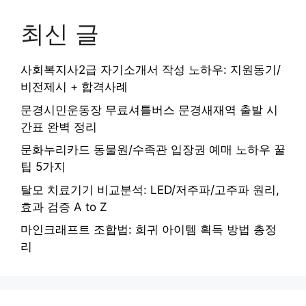
최신 글
사회복지사2급 자기소개서 작성 노하우: 지원동기/
비전제시 + 합격사례
문경시민운동장 무료셔틀버스 문경새재역 출발 시
간표 완벽 정리
문화누리카드 동물원/수족관 입장권 예매 노하우 꿀
팁 5가지
탈모 치료기기 비교분석: LED/저주파/고주파 원리,
효과 검증 A to Z
마인크래프트 조합법: 희귀 아이템 획득 방법 총정
리