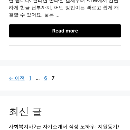
면 됩니다. 편리한 온라인 결제부터 ATM에서 간편
하게 현금 납부까지, 어떤 방법이든 빠르고 쉽게 해
결할 수 있어요. 물론 …
Read more
페
페
페
←
이전
1
…
6
7
이
이
이
지
지
지
최신 글
사회복지사2급 자기소개서 작성 노하우: 지원동기/