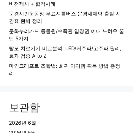
비전제시 + 합격사례
문경시민운동장 무료셔틀버스 문경새재역 출발 시
간표 완벽 정리
문화누리카드 동물원/수족관 입장권 예매 노하우 꿀
팁 5가지
탈모 치료기기 비교분석: LED/저주파/고주파 원리,
효과 검증 A to Z
마인크래프트 조합법: 희귀 아이템 획득 방법 총정
리
보관함
2026년 6월
2026년 5월