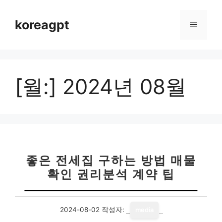
컨
텐
koreagpt
메
츠
로
뉴
건
너
[월:]
2024년 08월
뛰
기
좋은 전세집 구하는 방법 매물
확인 권리분석 계약 팁
2024-08-02
작성자:
media