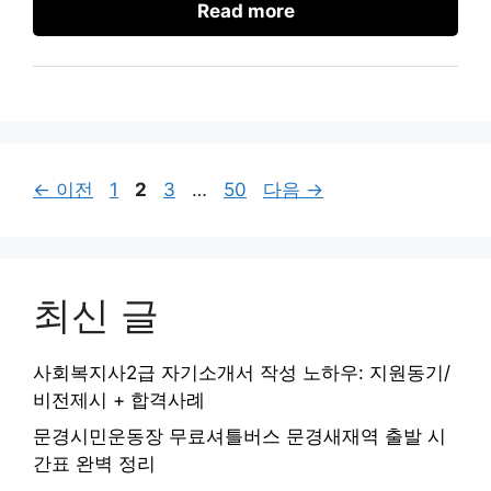
Read more
페
페
페
페
←
이전
1
2
3
…
50
다음
→
이
이
이
이
지
지
지
지
최신 글
사회복지사2급 자기소개서 작성 노하우: 지원동기/
비전제시 + 합격사례
문경시민운동장 무료셔틀버스 문경새재역 출발 시
간표 완벽 정리