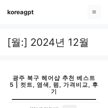
컨
텐
koreagpt
메
츠
로
뉴
건
너
[월:]
2024년 12월
뛰
기
광주 북구 헤어샵 추천 베스트
5 | 컷트, 염색, 펌, 가격비교, 후
기