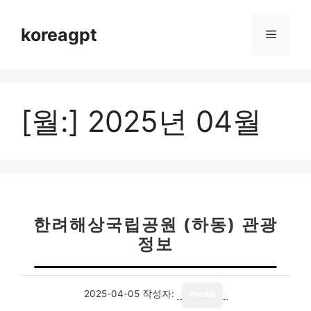
컨
텐
koreagpt
메
츠
로
뉴
건
너
[월:]
2025년 04월
뛰
기
한려해상국립공원 (하동) 관광
정보
2025-04-05
작성자:
media