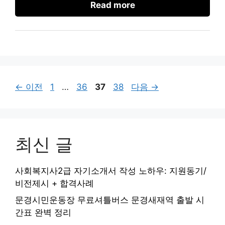
Read more
페
페
페
페
←
이전
1
…
36
37
38
다음
→
이
이
이
이
지
지
지
지
최신 글
사회복지사2급 자기소개서 작성 노하우: 지원동기/
비전제시 + 합격사례
문경시민운동장 무료셔틀버스 문경새재역 출발 시
간표 완벽 정리