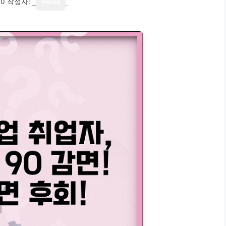
30
작성자:
media