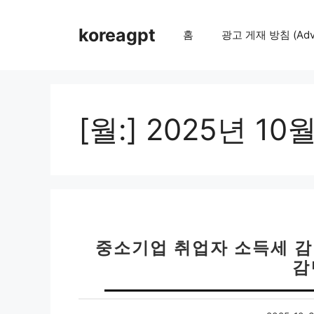
컨
텐
koreagpt
홈
광고 게재 방침 (Adver
츠
로
건
너
뛰
[월:]
2025년 10
기
중소기업 취업자 소득세 감면
감