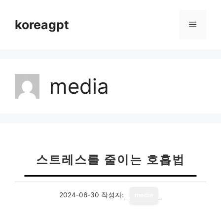
컨
텐
koreagpt
메
츠
로
뉴
건
너
media
뛰
기
스트레스를 줄이는 호흡법
2024-06-30
작성자:
media