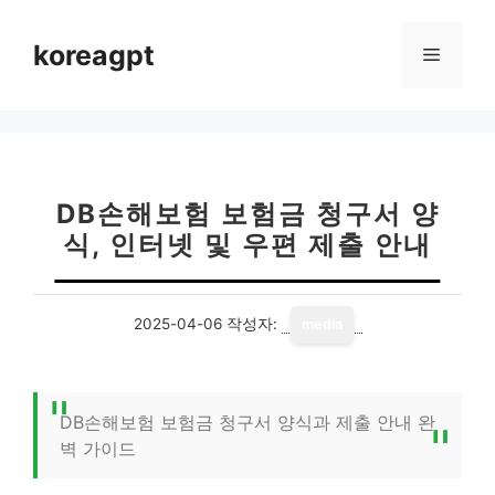
컨
텐
koreagpt
메
츠
로
뉴
건
너
뛰
기
DB손해보험 보험금 청구서 양
식, 인터넷 및 우편 제출 안내
2025-04-06
작성자:
media
DB손해보험 보험금 청구서 양식과 제출 안내 완
벽 가이드