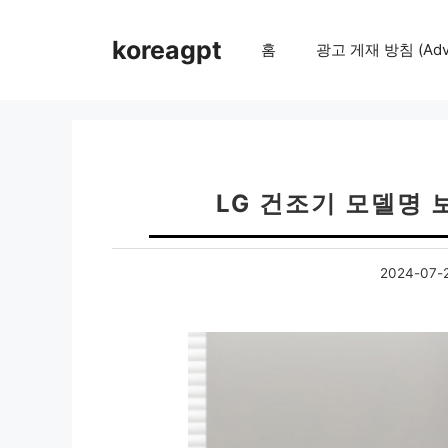
컨
텐
koreagpt
홈
광고 게재 방침 (Adver
츠
로
건
너
뛰
기
LG 건조기 모델명 
2024-07-