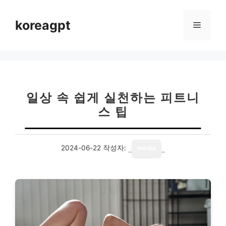
컨
텐
koreagpt
메
츠
로
뉴
건
너
뛰
기
일상 속 쉽게 실천하는 피트니
스 팁
2024-06-22
작성자:
media