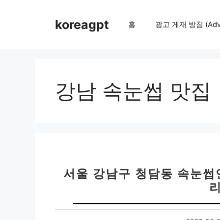
컨
텐
koreagpt
홈
광고 게재 방침 (Adver
츠
로
건
너
뛰
강남 속눈썹 맛집
기
서울 강남구 청담동 속눈썹