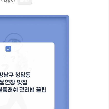
03
작성자:
media