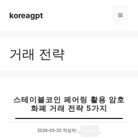
컨
텐
koreagpt
메
츠
로
뉴
건
너
거래 전략
뛰
기
스테이블코인 페어링 활용 암호
화폐 거래 전략 5가지
2026-05-20
작성자:
media