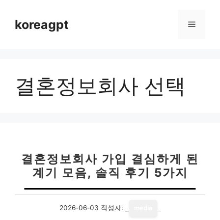
컨
텐
koreagpt
메
츠
로
뉴
건
너
결혼정보회사 선택
뛰
기
결혼정보회사 가입 결심하게 된
계기 모음, 솔직 후기 5가지
2026-06-03
작성자:
media