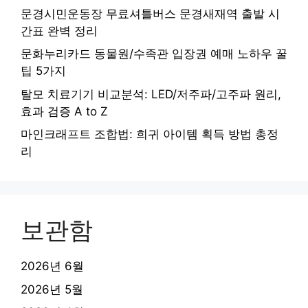
문경시민운동장 무료셔틀버스 문경새재역 출발 시
간표 완벽 정리
문화누리카드 동물원/수족관 입장권 예매 노하우 꿀
팁 5가지
탈모 치료기기 비교분석: LED/저주파/고주파 원리,
효과 검증 A to Z
마인크래프트 조합법: 희귀 아이템 획득 방법 총정
리
보관함
2026년 6월
2026년 5월