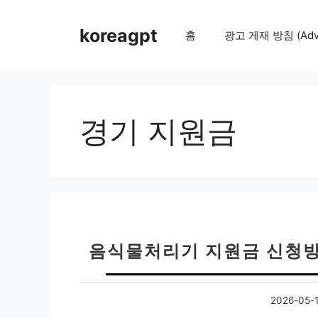
컨
텐
koreagpt
홈
광고 게재 방침 (Adver
츠
로
건
너
뛰
경기 지원금
기
음식물처리기 지원금 신청방
2026-05-