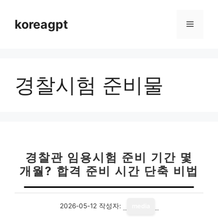
컨
텐
koreagpt
메
츠
로
뉴
건
너
경찰시험 준비물
뛰
기
경찰관 임용시험 준비 기간 몇
개월? 합격 준비 시간 단축 비법
2026-05-12
작성자:
media