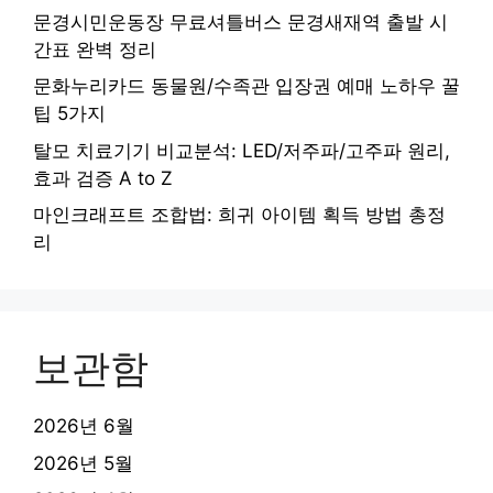
문경시민운동장 무료셔틀버스 문경새재역 출발 시
간표 완벽 정리
문화누리카드 동물원/수족관 입장권 예매 노하우 꿀
팁 5가지
탈모 치료기기 비교분석: LED/저주파/고주파 원리,
효과 검증 A to Z
마인크래프트 조합법: 희귀 아이템 획득 방법 총정
리
보관함
2026년 6월
2026년 5월