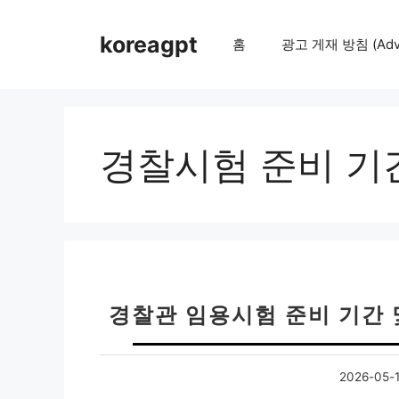
컨
텐
koreagpt
홈
광고 게재 방침 (Adver
츠
로
건
너
뛰
경찰시험 준비 기
기
경찰관 임용시험 준비 기간 
2026-05-