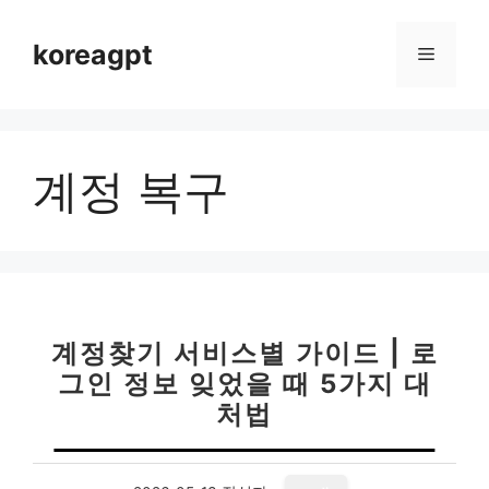
컨
텐
koreagpt
메
츠
로
뉴
건
너
계정 복구
뛰
기
계정찾기 서비스별 가이드 | 로
그인 정보 잊었을 때 5가지 대
처법