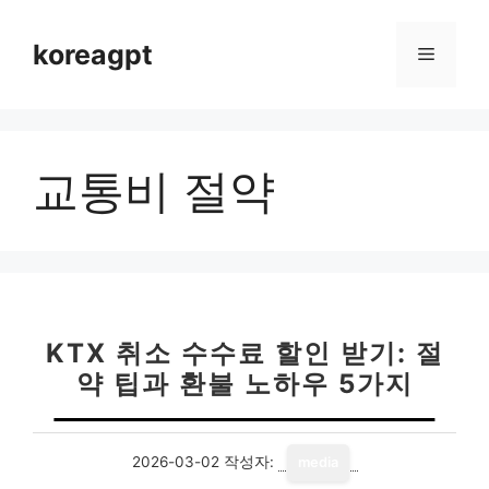
컨
텐
koreagpt
메
츠
로
뉴
건
너
교통비 절약
뛰
기
KTX 취소 수수료 할인 받기: 절
약 팁과 환불 노하우 5가지
2026-03-02
작성자:
media