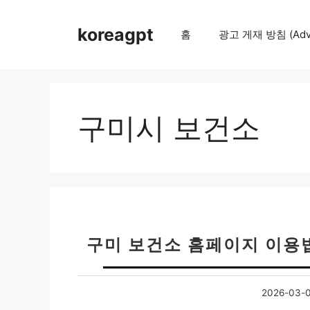
컨
텐
koreagpt
홈
광고 게재 방침 (Adver
츠
로
건
너
뛰
구미시 보건소
기
구미 보건소 홈페이지 이용법
2026-03-