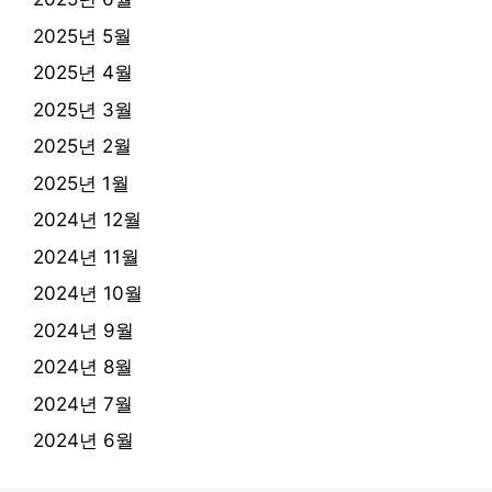
2025년 5월
2025년 4월
2025년 3월
2025년 2월
2025년 1월
2024년 12월
2024년 11월
2024년 10월
2024년 9월
2024년 8월
2024년 7월
2024년 6월