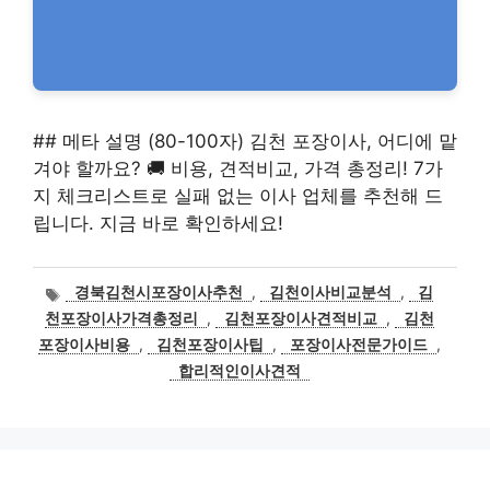
## 메타 설명 (80-100자) 김천 포장이사, 어디에 맡
겨야 할까요? 🚚 비용, 견적비교, 가격 총정리! 7가
지 체크리스트로 실패 없는 이사 업체를 추천해 드
립니다. 지금 바로 확인하세요!
태
경북김천시포장이사추천
,
김천이사비교분석
,
김
그
천포장이사가격총정리
,
김천포장이사견적비교
,
김천
포장이사비용
,
김천포장이사팁
,
포장이사전문가이드
,
합리적인이사견적