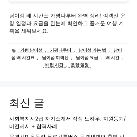
남이섬 배 시간표 가평나루터 완벽 정리! 여객선 운
항 일정과 요금을 한눈에 확인하고 즐거운 여행 계
획을 세워보세요.
태
가평 남이섬
,
가평나루터
,
남이섬 가는 법
,
남이
그
섬 배 시간표
,
남이섬 여객선
,
남이섬 요금
,
배 시간
,
배편 시간
,
운항 일정
최신 글
사회복지사2급 자기소개서 작성 노하우: 지원동기/
비전제시 + 합격사례
문경시민운동장 무료셔틀버스 문경새재역 출발 시