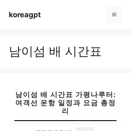
컨
텐
koreagpt
메
츠
로
뉴
건
너
남이섬 배 시간표
뛰
기
남이섬 배 시간표 가평나루터:
여객선 운항 일정과 요금 총정
리