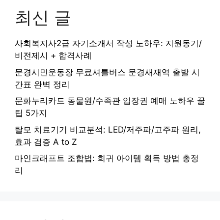
최신 글
사회복지사2급 자기소개서 작성 노하우: 지원동기/
비전제시 + 합격사례
문경시민운동장 무료셔틀버스 문경새재역 출발 시
간표 완벽 정리
문화누리카드 동물원/수족관 입장권 예매 노하우 꿀
팁 5가지
탈모 치료기기 비교분석: LED/저주파/고주파 원리,
효과 검증 A to Z
마인크래프트 조합법: 희귀 아이템 획득 방법 총정
리