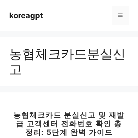
컨
텐
koreagpt
메
츠
로
뉴
건
너
농협체크카드분실신
뛰
기
고
농협체크카드 분실신고 및 재발
급 고객센터 전화번호 확인 총
정리: 5단계 완벽 가이드