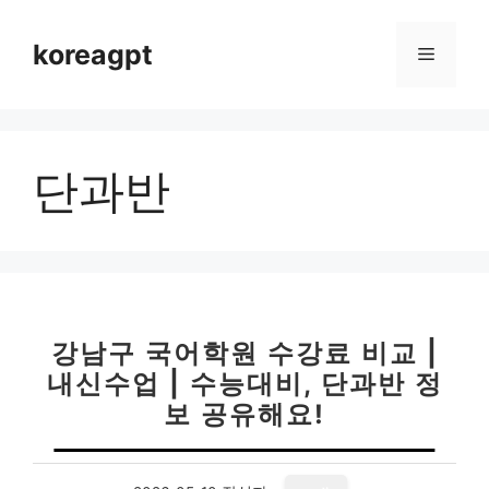
컨
텐
koreagpt
메
츠
로
뉴
건
너
단과반
뛰
기
강남구 국어학원 수강료 비교 |
내신수업 | 수능대비, 단과반 정
보 공유해요!