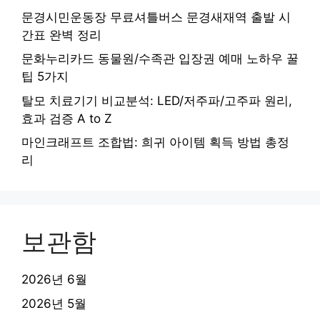
문경시민운동장 무료셔틀버스 문경새재역 출발 시
간표 완벽 정리
문화누리카드 동물원/수족관 입장권 예매 노하우 꿀
팁 5가지
탈모 치료기기 비교분석: LED/저주파/고주파 원리,
효과 검증 A to Z
마인크래프트 조합법: 희귀 아이템 획득 방법 총정
리
보관함
2026년 6월
2026년 5월