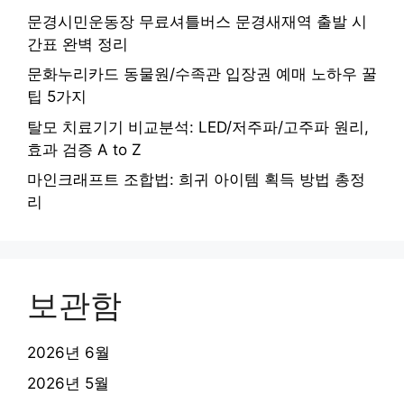
문경시민운동장 무료셔틀버스 문경새재역 출발 시
간표 완벽 정리
문화누리카드 동물원/수족관 입장권 예매 노하우 꿀
팁 5가지
탈모 치료기기 비교분석: LED/저주파/고주파 원리,
효과 검증 A to Z
마인크래프트 조합법: 희귀 아이템 획득 방법 총정
리
보관함
2026년 6월
2026년 5월