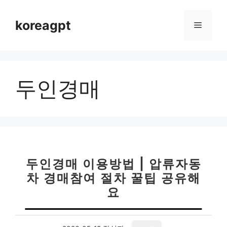
컨
텐
koreagpt
메
츠
로
뉴
건
너
두인경매
뛰
기
두인경매 이용방법 | 압류자동
차 경매참여 절차 꿀팁 공유해
요