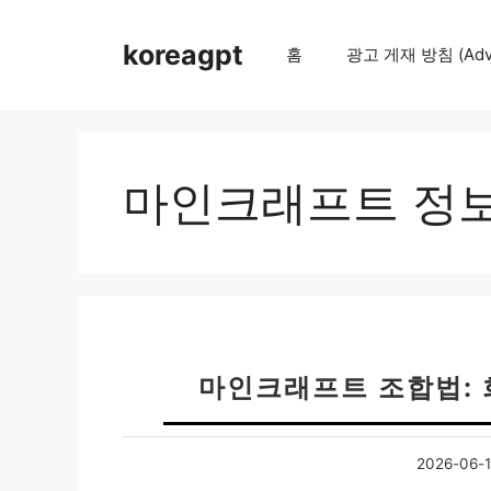
컨
텐
koreagpt
홈
광고 게재 방침 (Adver
츠
로
건
너
뛰
마인크래프트 정
기
마인크래프트 조합법: 
2026-06-