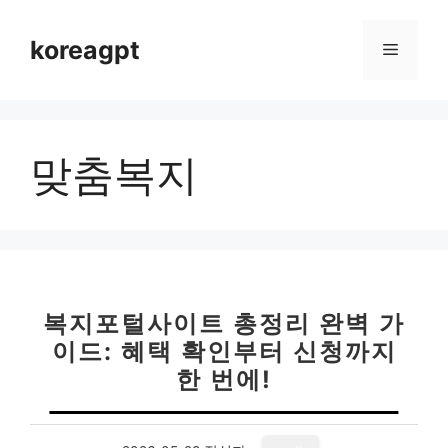
컨
텐
koreagpt
메
츠
로
뉴
건
너
맞춤복지
뛰
기
복지포털사이트 총정리 완벽 가
이드: 혜택 확인부터 신청까지
한 번에!