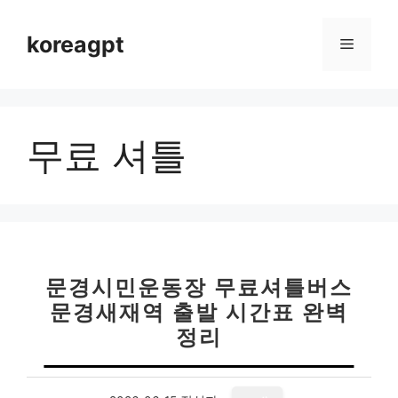
컨
텐
koreagpt
메
츠
로
뉴
건
너
무료 셔틀
뛰
기
문경시민운동장 무료셔틀버스
문경새재역 출발 시간표 완벽
정리