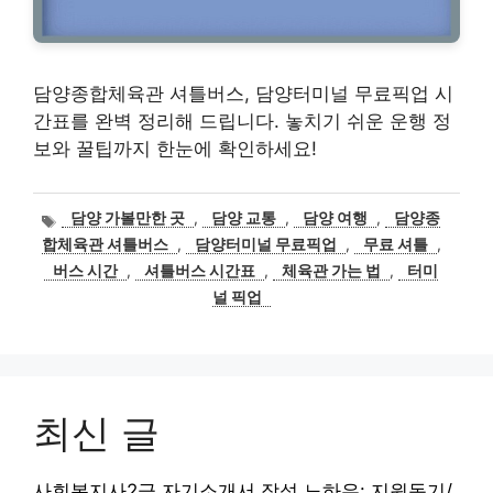
담양종합체육관 셔틀버스, 담양터미널 무료픽업 시
간표를 완벽 정리해 드립니다. 놓치기 쉬운 운행 정
보와 꿀팁까지 한눈에 확인하세요!
태
담양 가볼만한 곳
,
담양 교통
,
담양 여행
,
담양종
그
합체육관 셔틀버스
,
담양터미널 무료픽업
,
무료 셔틀
,
버스 시간
,
셔틀버스 시간표
,
체육관 가는 법
,
터미
널 픽업
최신 글
사회복지사2급 자기소개서 작성 노하우: 지원동기/