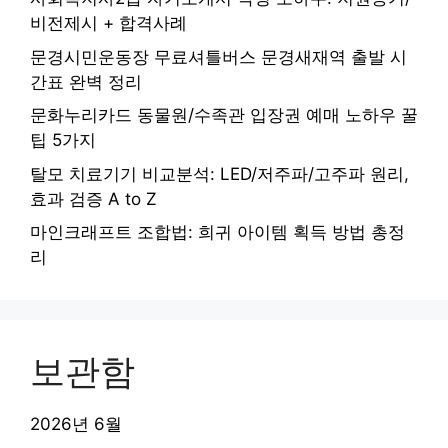
비전제시 + 합격사례
문경시민운동장 무료셔틀버스 문경새재역 출발 시
간표 완벽 정리
문화누리카드 동물원/수족관 입장권 예매 노하우 꿀
팁 5가지
탈모 치료기기 비교분석: LED/저주파/고주파 원리,
효과 검증 A to Z
마인크래프트 조합법: 희귀 아이템 획득 방법 총정
리
보관함
2026년 6월