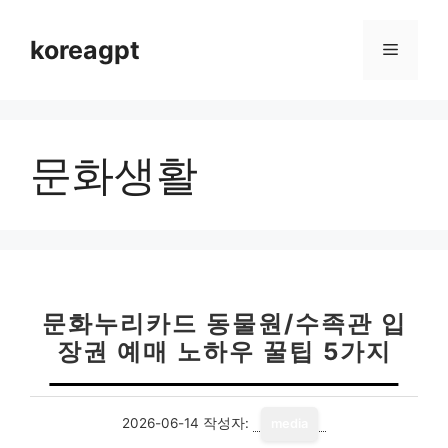
컨
텐
koreagpt
메
츠
로
뉴
건
너
문화생활
뛰
기
문화누리카드 동물원/수족관 입
장권 예매 노하우 꿀팁 5가지
2026-06-14
작성자:
media