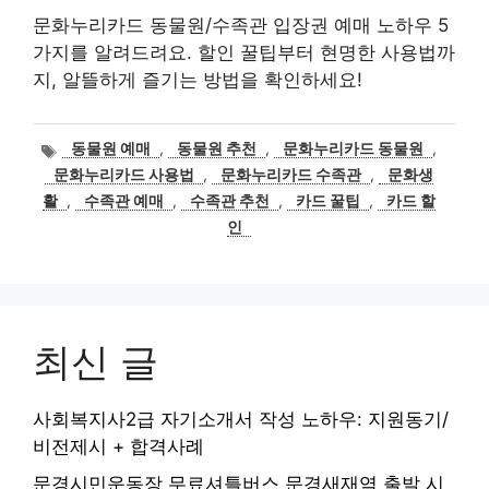
문화누리카드 동물원/수족관 입장권 예매 노하우 5
가지를 알려드려요. 할인 꿀팁부터 현명한 사용법까
지, 알뜰하게 즐기는 방법을 확인하세요!
태
동물원 예매
,
동물원 추천
,
문화누리카드 동물원
,
그
문화누리카드 사용법
,
문화누리카드 수족관
,
문화생
활
,
수족관 예매
,
수족관 추천
,
카드 꿀팁
,
카드 할
인
최신 글
사회복지사2급 자기소개서 작성 노하우: 지원동기/
비전제시 + 합격사례
문경시민운동장 무료셔틀버스 문경새재역 출발 시