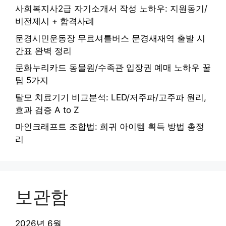
사회복지사2급 자기소개서 작성 노하우: 지원동기/
비전제시 + 합격사례
문경시민운동장 무료셔틀버스 문경새재역 출발 시
간표 완벽 정리
문화누리카드 동물원/수족관 입장권 예매 노하우 꿀
팁 5가지
탈모 치료기기 비교분석: LED/저주파/고주파 원리,
효과 검증 A to Z
마인크래프트 조합법: 희귀 아이템 획득 방법 총정
리
보관함
2026년 6월