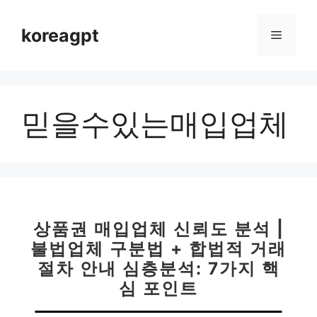
컨
텐
koreagpt
메
츠
로
뉴
건
너
믿을수있는매입업체
뛰
기
상품권 매입업체 신뢰도 분석 |
불법업체 구분법 + 합법적 거래
절차 안내 심층분석: 7가지 핵
심 포인트