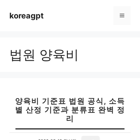
컨
텐
koreagpt
메
츠
로
뉴
건
너
법원 양육비
뛰
기
양육비 기준표 법원 공식, 소득
별 산정 기준과 분류표 완벽 정
리