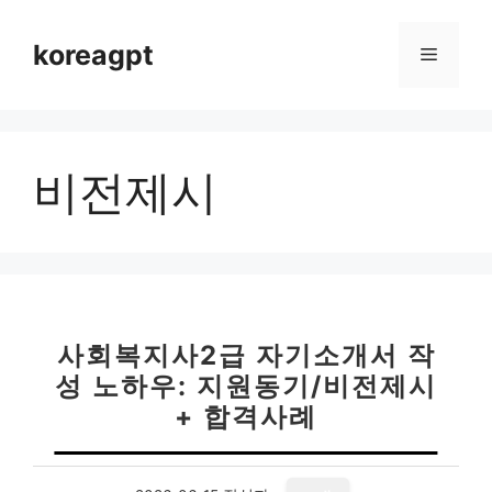
컨
텐
koreagpt
메
츠
로
뉴
건
너
비전제시
뛰
기
사회복지사2급 자기소개서 작
성 노하우: 지원동기/비전제시
+ 합격사례