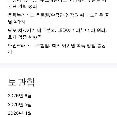
간표 완벽 정리
문화누리카드 동물원/수족관 입장권 예매 노하우 꿀
팁 5가지
탈모 치료기기 비교분석: LED/저주파/고주파 원리,
효과 검증 A to Z
마인크래프트 조합법: 희귀 아이템 획득 방법 총정
리
보관함
2026년 6월
2026년 5월
2026년 4월