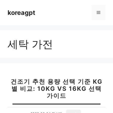
컨
텐
koreagpt
메
츠
로
뉴
건
너
세탁 가전
뛰
기
건조기 추천 용량 선택 기준 KG
별 비교: 10KG VS 16KG 선택
가이드