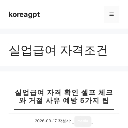
컨
텐
koreagpt
메
츠
로
뉴
건
너
실업급여 자격조건
뛰
기
실업급여 자격 확인 셀프 체크
와 거절 사유 예방 5가지 팁
2026-03-17
작성자:
media