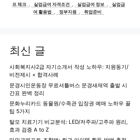
프 체크
,
실업급여 자격조건
,
실업급여 정보
,
실업급
여 활용법
,
정부지원
,
취업준비
최신 글
사회복지사2급 자기소개서 작성 노하우: 지원동기/
비전제시 + 합격사례
문경시민운동장 무료셔틀버스 문경새재역 출발 시
간표 완벽 정리
문화누리카드 동물원/수족관 입장권 예매 노하우 꿀
팁 5가지
탈모 치료기기 비교분석: LED/저주파/고주파 원리,
효과 검증 A to Z