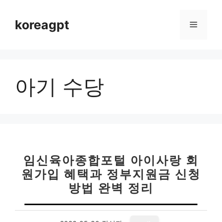
컨
텐
koreagpt
메
츠
로
뉴
건
너
아기 수당
뛰
기
임신육아종합포털 아이사랑 회
원가입 혜택과 정부지원금 신청
방법 완벽 정리