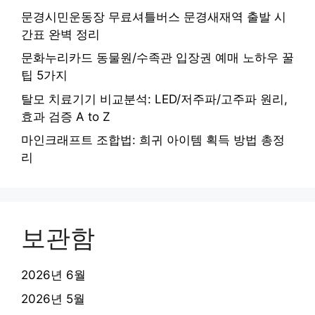
문경시민운동장 무료셔틀버스 문경새재역 출발 시
간표 완벽 정리
문화누리카드 동물원/수족관 입장권 예매 노하우 꿀
팁 5가지
탈모 치료기기 비교분석: LED/저주파/고주파 원리,
효과 검증 A to Z
마인크래프트 조합법: 희귀 아이템 획득 방법 총정
리
보관함
2026년 6월
2026년 5월