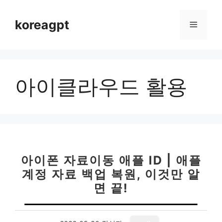
컨
텐
koreagpt
메
츠
로
뉴
건
너
아이클라우드 활용
뛰
기
아이폰 자료이동 애플 ID | 애플
계정 자료 백업 복원, 이것만 알
면 끝!