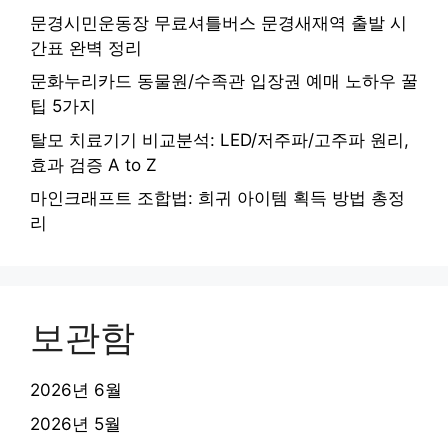
문경시민운동장 무료셔틀버스 문경새재역 출발 시
간표 완벽 정리
문화누리카드 동물원/수족관 입장권 예매 노하우 꿀
팁 5가지
탈모 치료기기 비교분석: LED/저주파/고주파 원리,
효과 검증 A to Z
마인크래프트 조합법: 희귀 아이템 획득 방법 총정
리
보관함
2026년 6월
2026년 5월