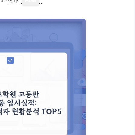
04
작성자:
media