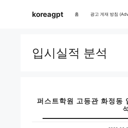
컨
텐
koreagpt
홈
광고 게재 방침 (Adver
츠
로
건
너
뛰
입시실적 분석
기
퍼스트학원 고등관 화정동 
석