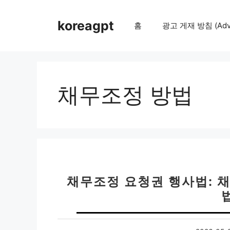
컨
텐
koreagpt
홈
광고 게재 방침 (Adver
츠
로
건
너
뛰
채무조정 방법
기
채무조정 요청권 행사법: 채