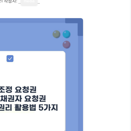
21
작성자:
media