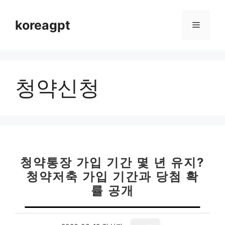
컨
텐
koreagpt
메
츠
로
뉴
건
너
청약신청
뛰
기
청약통장 가입 기간 몇 년 유지?
청약저축 가입 기간과 당첨 확
률 공개