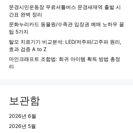
문경시민운동장 무료셔틀버스 문경새재역 출발 시
간표 완벽 정리
문화누리카드 동물원/수족관 입장권 예매 노하우 꿀
팁 5가지
탈모 치료기기 비교분석: LED/저주파/고주파 원리,
효과 검증 A to Z
마인크래프트 조합법: 희귀 아이템 획득 방법 총정
리
보관함
2026년 6월
2026년 5월