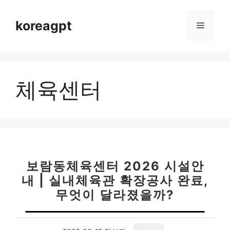
컨
텐
koreagpt
메
츠
로
뉴
건
너
체육센터
뛰
기
보람동체육센터 2026 시설안
내 | 실내체육관 확장공사 완료,
무엇이 달라졌을까?