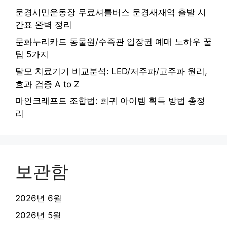
문경시민운동장 무료셔틀버스 문경새재역 출발 시
간표 완벽 정리
문화누리카드 동물원/수족관 입장권 예매 노하우 꿀
팁 5가지
탈모 치료기기 비교분석: LED/저주파/고주파 원리,
효과 검증 A to Z
마인크래프트 조합법: 희귀 아이템 획득 방법 총정
리
보관함
2026년 6월
2026년 5월