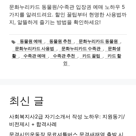
문화누리카드 동물원/수족관 입장권 예매 노하우 5
가지를 알려드려요. 할인 꿀팁부터 현명한 사용법까
지, 알뜰하게 즐기는 방법을 확인하세요!
태
동물원 예매
,
동물원 추천
,
문화누리카드 동물원
,
그
문화누리카드 사용법
,
문화누리카드 수족관
,
문화생
활
,
수족관 예매
,
수족관 추천
,
카드 꿀팁
,
카드 할
인
최신 글
사회복지사2급 자기소개서 작성 노하우: 지원동기/
비전제시 + 합격사례
문경시민운동장 무료셔틀버스 문경새재역 출발 시