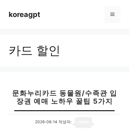
컨
텐
koreagpt
메
츠
로
뉴
건
너
카드 할인
뛰
기
문화누리카드 동물원/수족관 입
장권 예매 노하우 꿀팁 5가지
2026-06-14
작성자:
media