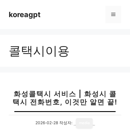
컨
텐
koreagpt
메
츠
로
뉴
건
너
콜택시이용
뛰
기
화성콜택시 서비스 | 화성시 콜
택시 전화번호, 이것만 알면 끝!
2026-02-28
작성자:
media