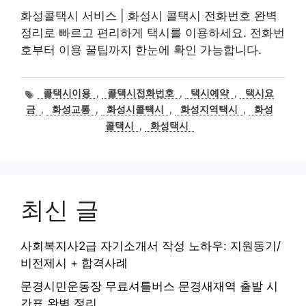
화성콜택시 서비스 | 화성시 콜택시 전화번호 완벽
정리로 빠르고 편리하게 택시를 이용하세요. 전화번
호부터 이용 꿀팁까지 한눈에 확인 가능합니다.
태
콜택시이용
,
콜택시전화번호
,
택시예약
,
택시요
그
금
,
화성교통
,
화성시콜택시
,
화성지역택시
,
화성
콜택시
,
화성택시
최신 글
사회복지사2급 자기소개서 작성 노하우: 지원동기/
비전제시 + 합격사례
문경시민운동장 무료셔틀버스 문경새재역 출발 시
간표 완벽 정리