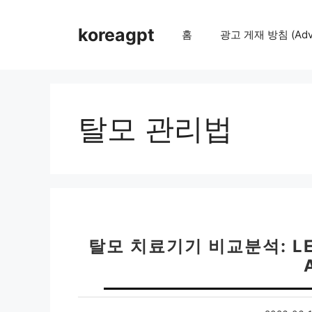
컨
텐
koreagpt
홈
광고 게재 방침 (Adver
츠
로
건
너
뛰
탈모 관리법
기
탈모 치료기기 비교분석: L