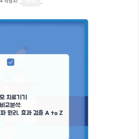
14
작성자:
media