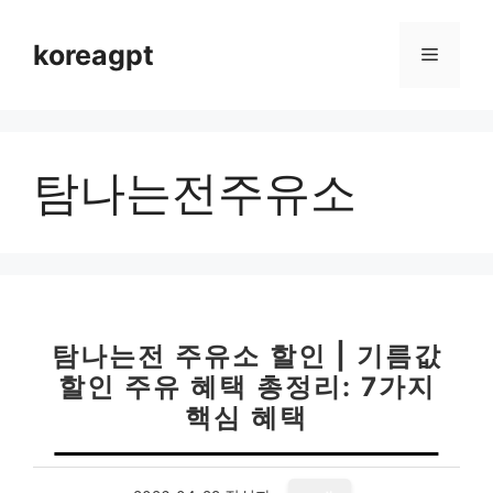
컨
텐
koreagpt
메
츠
로
뉴
건
너
탐나는전주유소
뛰
기
탐나는전 주유소 할인 | 기름값
할인 주유 혜택 총정리: 7가지
핵심 혜택