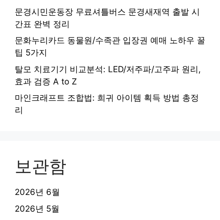
문경시민운동장 무료셔틀버스 문경새재역 출발 시
간표 완벽 정리
문화누리카드 동물원/수족관 입장권 예매 노하우 꿀
팁 5가지
탈모 치료기기 비교분석: LED/저주파/고주파 원리,
효과 검증 A to Z
마인크래프트 조합법: 희귀 아이템 획득 방법 총정
리
보관함
2026년 6월
2026년 5월