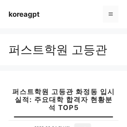
컨
텐
koreagpt
메
츠
로
뉴
건
너
퍼스트학원 고등관
뛰
기
퍼스트학원 고등관 화정동 입시
실적: 주요대학 합격자 현황분
석 TOP5