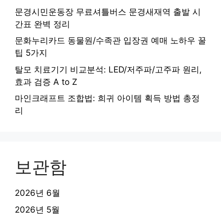
문경시민운동장 무료셔틀버스 문경새재역 출발 시
간표 완벽 정리
문화누리카드 동물원/수족관 입장권 예매 노하우 꿀
팁 5가지
탈모 치료기기 비교분석: LED/저주파/고주파 원리,
효과 검증 A to Z
마인크래프트 조합법: 희귀 아이템 획득 방법 총정
리
보관함
2026년 6월
2026년 5월