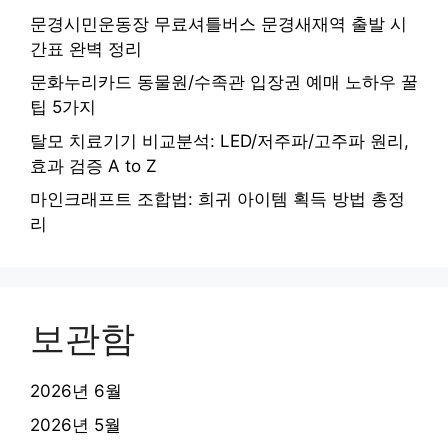
문경시민운동장 무료셔틀버스 문경새재역 출발 시
간표 완벽 정리
문화누리카드 동물원/수족관 입장권 예매 노하우 꿀
팁 5가지
탈모 치료기기 비교분석: LED/저주파/고주파 원리,
효과 검증 A to Z
마인크래프트 조합법: 희귀 아이템 획득 방법 총정
리
보관함
2026년 6월
2026년 5월