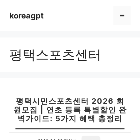
컨
텐
koreagpt
메
츠
로
뉴
건
너
평택스포츠센터
뛰
기
평택시민스포츠센터 2026 회
원모집 | 연초 등록 특별할인 완
벽가이드: 5가지 혜택 총정리