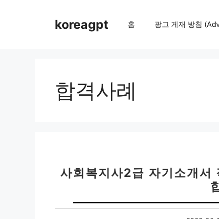
컨
텐
koreagpt
홈
광고 게재 방침 (Adver
츠
로
건
너
뛰
합격사례
기
사회복지사2급 자기소개서 