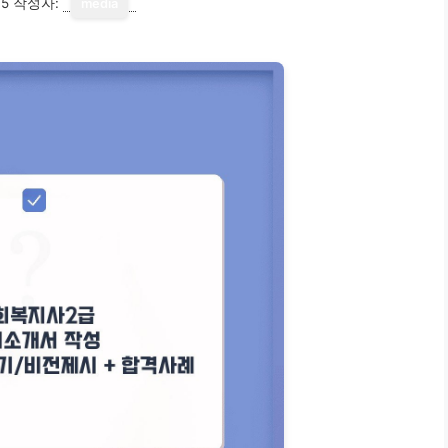
15
작성자:
media