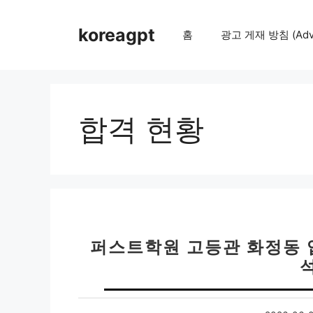
컨
텐
koreagpt
홈
광고 게재 방침 (Adver
츠
로
건
너
뛰
합격 현황
기
퍼스트학원 고등관 화정동 
석