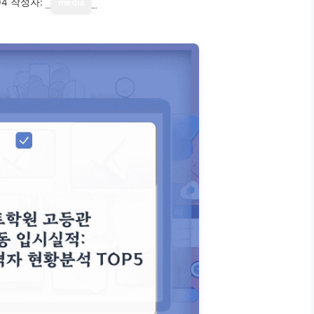
04
작성자:
media